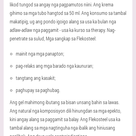
likod tungod sa angay nga pagpamutos niini. Ang krema
gihimo sa mga tubo hangtod sa 50 ml. Ang konsumo sa tambal
makatipig, ug ang pondo igoigo alang sa usa ka bulan nga
adlaw-adlaw nga paggamit - usa ka kurso sa therapy. Nag-
penetrate sa sulud, Mga sangkap sa Flekosteel:
mainit nga mga panapton;
pag-relaks ang mga barado nga kaunuran;
tangtang ang kasakit;
paghupay sa paghubag.
Ang gel mahimong ibutang sa bisan unsang bahin sa lawas.
Ang natural nga komposisyon dili hinungdan sa mga epekto,
kini angay alang sa paggamit sa balay. Ang Flekosteel usa ka
tambal alang sa mga nagtinguha nga ibalik ang hiniusang