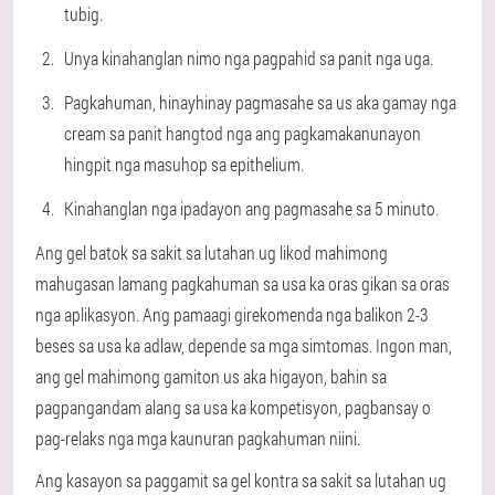
tubig.
Unya kinahanglan nimo nga pagpahid sa panit nga uga.
Pagkahuman, hinayhinay pagmasahe sa us aka gamay nga
cream sa panit hangtod nga ang pagkamakanunayon
hingpit nga masuhop sa epithelium.
Kinahanglan nga ipadayon ang pagmasahe sa 5 minuto.
Ang gel batok sa sakit sa lutahan ug likod mahimong
mahugasan lamang pagkahuman sa usa ka oras gikan sa oras
nga aplikasyon. Ang pamaagi girekomenda nga balikon 2-3
beses sa usa ka adlaw, depende sa mga simtomas. Ingon man,
ang gel mahimong gamiton us aka higayon, bahin sa
pagpangandam alang sa usa ka kompetisyon, pagbansay o
pag-relaks nga mga kaunuran pagkahuman niini.
Ang kasayon sa paggamit sa gel kontra sa sakit sa lutahan ug