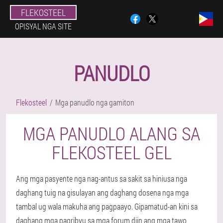
FLEKOSTEEL
OPISYAL NGA SITE
PANUDLO
Flekosteel
Mga panudlo nga gamiton
MGA PANUDLO ALANG SA
FLEKOSTEEL GEL
Ang mga pasyente nga nag-antus sa sakit sa hiniusa nga
daghang tuig na gisulayan ang daghang dosena nga mga
tambal ug wala makuha ang pagpaayo. Gipamatud-an kini sa
daghang mga pagribyu sa mga forum diin ang mga tawo