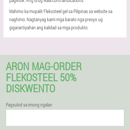
paglihok. Ang drug wala contraindications.
Mahimo ka mopalit Flekosteel gel sa Pilipinas sa website sa
naghimo. Nagtanyag kami mga barato nga presyo ug
gigarantiyahan ang kalidad sa mga produkto.
ARON MAG-ORDER
FLEKOSTEEL 50%
DISKWENTO
Pagsulod sa imong ngalan