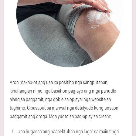
Aron makab-ot ang usa ka positibo nga sangputanan,
kinahanglan nimo nga basahon pag-ayo ang mga panudlo
alang sa paggamit, nga doble sa opisyal nga website sa
taghimo. Gipasabut sa manwal nga detalyado kung unsaon
paggamit ang droga. Mga yugto sa pag-aplay sa cream:
Una hugasan ang naapektuhan nga lugar sa mainit nga